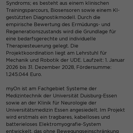
Anbieter
Matomo
Syndroms; es besteht aus einem klinischen
Trainingsparcours, Biosensoren sowie einem KI-
Name
be_typo_user
Laufzeit
1 Monat
gestützten Diagnostikmodell. Durch die
Anbieter
TYPO3
empirische Bewertung des Ermüdungs- und
Unterscheidung der
Zweck
Regenerationszustands wird die Grundlage für
Webseitenbesucher.
Laufzeit
Ende der Sitzung
eine bedarfsgerechte und individuelle
Therapiesteuerung gelegt. Die
Dieser Cookie teilt der Webseite mit,
Projektkoordination liegt am Lehrstuhl für
ob ein Besucher im Typo3-Backend
Zweck
Name
_pk_ref.*
Mechanik und Robotik der UDE. Laufzeit: 1. Januar
angemeldet ist und die Rechte besitzt
2026 bis 31. Dezember 2028, Fördersumme:
diese zu verwalten.
Anbieter
Matomo
1.245.044 Euro.
Laufzeit
6 Monate
myOn ist am Fachgebiet Systeme der
Name
PHPSESSID
Medizintechnik der Universität Duisburg-Essen
Speichert Zuordnungsinformationen
sowie an der Klinik für Neurologie der
Zweck
(der Referrer, der den Besucher auf
Anbieter
Session-Cookies
Universitätsmedizin Essen angesiedelt. Im Projekt
die Website gebracht hat).
wird erstmals ein tragbares, kabelloses und
Der Session Cookie wird beim
batterieloses Elektromyografie-System
Laufzeit
Schließen des Browsers wieder
entwickelt, das ohne Bewegungseinschränkung
gelöscht.