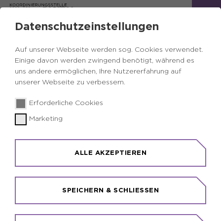
Datenschutzeinstellungen
DIGITAL HEALTH NEWS
Auf unserer Webseite werden sog. Cookies verwendet.
Einige davon werden zwingend benötigt, während es
Zurück
uns andere ermöglichen, Ihre Nutzererfahrung auf
unserer Webseite zu verbessern.
Digital Health News
15.01.2026
|
Erforderliche Cookies
Marketing
„Gesünder.IN.NRW“ stärkt medizinische
Forschung
ALLE AKZEPTIEREN
SPEICHERN & SCHLIESSEN