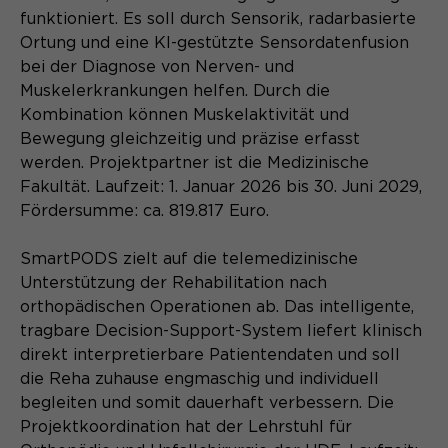
Name
_pk_ses.*
funktioniert. Es soll durch Sensorik, radarbasierte
PHPs Standard Sitzungs- Identifikation
Ortung und eine KI-gestützte Sensordatenfusion
Zweck
Anbieter
Matomo
(Formulare).
bei der Diagnose von Nerven- und
Muskelerkrankungen helfen. Durch die
Laufzeit
30 Minuten
Kombination können Muskelaktivität und
Bewegung gleichzeitig und präzise erfasst
Session-Cookie speichert
Zweck
vorübergehend Daten für den Besuch.
werden. Projektpartner ist die Medizinische
Fakultät. Laufzeit: 1. Januar 2026 bis 30. Juni 2029,
Fördersumme: ca. 819.817 Euro.
SmartPODS zielt auf die telemedizinische
Unterstützung der Rehabilitation nach
orthopädischen Operationen ab. Das intelligente,
tragbare Decision-Support-System liefert klinisch
direkt interpretierbare Patientendaten und soll
die Reha zuhause engmaschig und individuell
begleiten und somit dauerhaft verbessern. Die
Projektkoordination hat der Lehrstuhl für