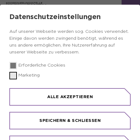
Datenschutzeinstellungen
Impressum
Auf unserer Webseite werden sog. Cookies verwendet.
Einige davon werden zwingend benötigt, während es
Die Internetseite
www.digitalhealth.ruhr
​​​​​​​ ist die
uns andere ermöglichen, Ihre Nutzererfahrung auf
Webseite des Kooperationsprojektes
unserer Webseite zu verbessern.
Koordinierungsstelle Digital Health Ruhr, ein
Projekt des Regionalverbands Ruhr (RVR) mit Sitz
Erforderliche Cookies
in Essen.
Marketing
Der RVR ist eine Körperschaft des Öffentlichen
Rechts. Im Zentrum des gesetzlichen Auftrags des
ALLE AKZEPTIEREN
RVR steht das Wohl der Metropole Ruhr. Daten
und Fakten zum RVR finden Sie
hier.
Zum Verbandsgebiet zählen die kreisfreien Städte
SPEICHERN & SCHLIESSEN
Bochum
,
Bottrop
,
Essen
,
Dortmund
,
Duis
b
urg,
Gelsenkirchen
,
Hagen
,
Hamm
,
Herne
,
Mülheim a. d.