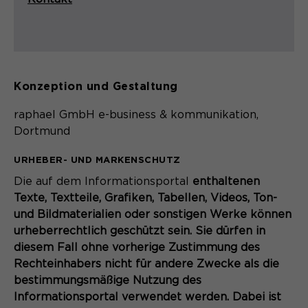
Name
_pk_ses.*
PHPs Standard Sitzungs- Identifikation
Zweck
Anbieter
Matomo
(Formulare).
Laufzeit
30 Minuten
Konzeption und Gestaltung
Session-Cookie speichert
Zweck
vorübergehend Daten für den Besuch.
raphael GmbH e-business & kommunikation,
Dortmund
URHEBER- UND MARKENSCHUTZ
Die auf dem Informationsportal
enthaltenen
Texte, Textteile, Grafiken, Tabellen, Videos, Ton-
und Bildmaterialien oder sonstigen Werke können
urheberrechtlich geschützt sein. Sie dürfen in
diesem Fall ohne vorherige Zustimmung des
Rechteinhabers nicht für andere Zwecke als die
bestimmungsmäßige Nutzung des
Informationsportal verwendet werden. Dabei ist