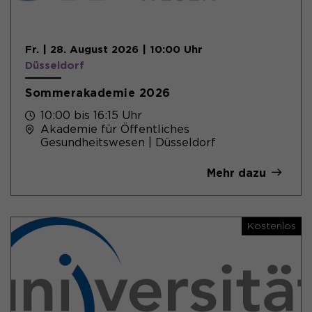
Name
_pk_ses.*
PHPs Standard Sitzungs- Identifikation
Zweck
Anbieter
Matomo
(Formulare).
Fr. | 28. August 2026 | 10:00 Uhr
Düsseldorf
Laufzeit
30 Minuten
Sommerakademie 2026
Session-Cookie speichert
Zweck
vorübergehend Daten für den Besuch.
10:00 bis 16:15 Uhr
Akademie für Öffentliches
Gesundheitswesen | Düsseldorf
Mehr dazu
Kostenlos